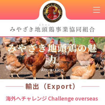
みやざき地頭鶏の魅
力
Attraction
輸出（Export）
海外へチャレンジ Challenge overseas