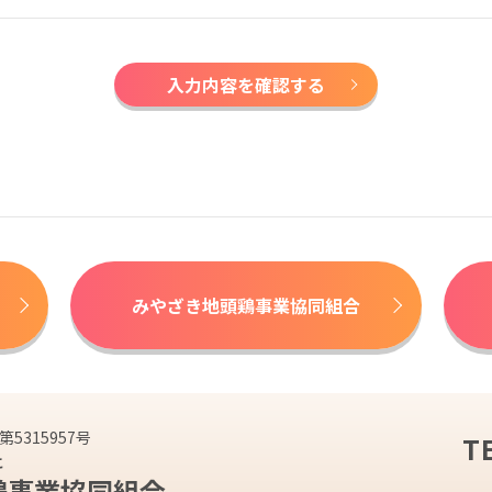
入力内容を確認する
みやざき地頭鶏事業協同組合
5315957号
T
こ
鶏
事業協同組合