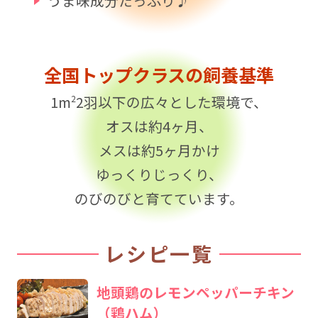
うま味成分たっぷり♪
全国トップクラスの
飼養基準
1m
2羽以下の広々とした環境で、
2
オスは約4ヶ月、
メスは約5ヶ月かけ
ゆっくりじっくり、
のびのびと育てています。
レシピ一覧
地頭鶏のレモンペッパーチキン
（鶏ハム）