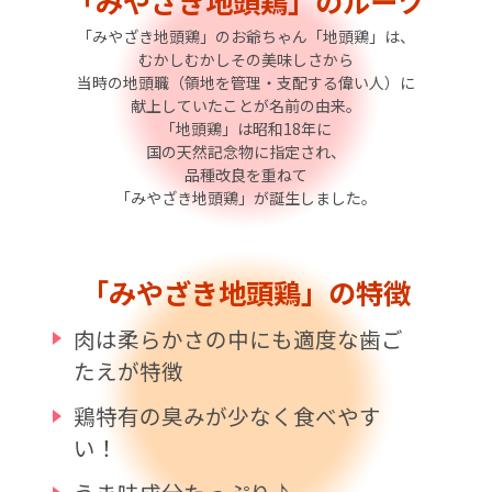
「みやざき地頭鶏」の
ルーツ
「みやざき地頭鶏」のお爺ちゃん「地頭鶏」は、
むかしむかしその美味しさから
当時の地頭職（領地を管理・支配する偉い人）に
献上していたことが名前の由来。
「地頭鶏」は昭和18年に
国の天然記念物に指定され、
品種改良を重ねて
「みやざき地頭鶏」が誕生しました。
「みやざき地頭鶏」の
特徴
肉は柔らかさの中にも適度な歯ご
たえが特徴
鶏特有の臭みが少なく食べやす
い！