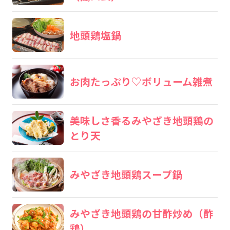
地頭鶏塩鍋
お肉たっぷり♡ボリューム雑煮
美味しさ香るみやざき地頭鶏の
とり天
みやざき地頭鶏スープ鍋
みやざき地頭鶏の甘酢炒め（酢
鶏）