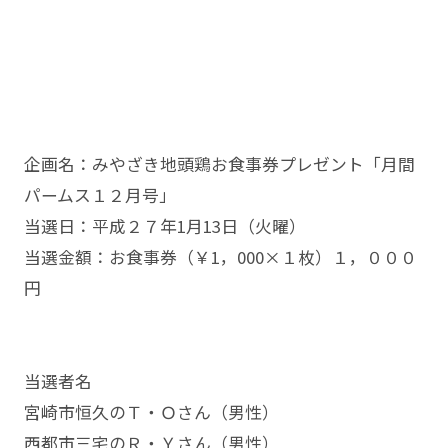
企画名：みやざき地頭鶏お食事券プレゼント「月間
パームス１２月号」
当選日：平成２７年1月13日（火曜）
当選金額：お食事券（￥1，000×１枚）１，０００
円
当選者名
宮崎市恒久のＴ・Ｏさん（男性）
西都市三宅のＲ・Ｙさん（男性）